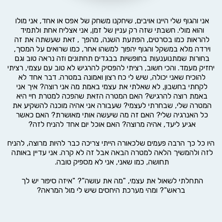
אני והגוף שלי היינו אויבים, שיחקנו משחק של אפס או אחד, אני מולו 
והוא מולי. חשבתי שזה רק עניין של זמן, אני אצליח אחת ולתמיד 
להראות כמו בסרטים, הפתעת השנה, מהפך , זאת שעשתה את זה 
וירדה מלא במשקל והגוף יהפוך למשהו אחר, כמו שרואים על המסך, 
בחורות שמתנוענעות בחופשיות בבגדים תחתונים וזה נראה טוב וגם 
יחזיק מעמד. והכי חשוב, רציתי להפסיק להרגיש לא טוב עם עצמי, רציתי 
להוכיח שאני יכולה, שיש לי כח רצון ואמונה במטרה. דבר אחד לא 
לקחתי בחשבון, לא שאלתי את עצמי באמת מה אני רוצה? איך אני 
באמת רוצה להרגיש? האם המטרה הזאת שהפכה למטרת חיי היא 
המטרה שלי, שבחרתי לעצמי? שעבורה אני אהיה מוכנה להשקיע את 
כל האנרגיה שלי? האם זה מה שיעשה אותי מאושרת? האם כאשר 
אגיע ליעד, אהיה מרוצה? האם אוכל יום אחד להניח לזה? 
היו כל כך הרבה פעמים שלכאורה הייתי צריכה כבר להיות מרוצה, להניח 
לזה ולהמשיך הלאה למטרה הבאה אבל זה לא קרה. אני עדיין באותה 
תחושה, כמו שאני, אני לא מספיק טובה. 
התחלתי לשאול את עצמי, "מה את עושה"? "איזה סיפור יש לך 
בראש"? ומהי מערכת היחסים שיש לי מול המראה?