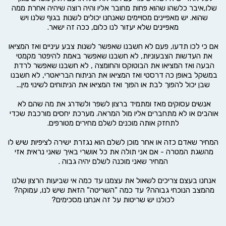
שלו,איבר כלשהו שהוא פחות מחובר אליו והיה רוצה שיהיה אחרת ממה 
שהוא. יש מאפיינים מסויימים שאנחנו יכולים לשנות בגוף שלנו ויש 
מאפיינים שלא יעזור לנו כלום, ככה זה ישאר.
אם כי לכו תדעו, פעם לא חשבנו שאפשר לשנות צבע עיניים ואז המציאו 
את העדשות הצבעוניות, לא חשבנו שאפשר באמת להיפטר מקמטי 
הבעה ואז המציאו את הבוטוקס והחומצה , לא חשבנו שאפשר לרדת 
במשקל באופן כה דרסטי ואז המציאו את הניתוח הבריאטרי, לא חשבנו 
שבן יכול להפוך לבת או הפוך ואז המציאו את הניתוחים לשינוי מין...
אנשים עסוקים מאז ומתמיד ברצון לשפר ולשדרג את מה שהם לא 
אוהבים או לא מתחברים אליו מול המראה. מערכת יחסים מורכבת שכדי 
לתחזק אותה מוכנים לשלם מחירים מטורפים.
המחיר שאדם כזה או אחר מוכן לשלם הוא נגזרת ישירה לציפיות שיש לו 
מהשגת המטרה - אם אני תולה את כל אושרי באיך שאני נראית אזי 
המחיר שאני מוכנה לשלם יהיה גבוה .
אנחנו בעצם צריכים לשאול את עצמנו עד כמה אי שביעות הרצון שלנו 
מהמצב הנוכחי גבוהה? עד כמה "השריטה" הזאת שיש לנו, עמוקה? 
לכולנו יש שריטות על זה אנחנו מסכימים?